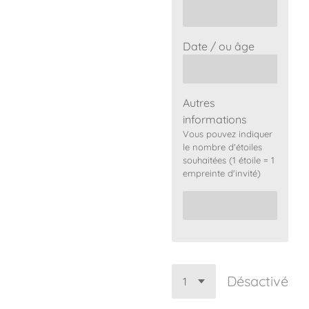
Date / ou âge
Autres
informations
Vous pouvez indiquer
le nombre d'étoiles
souhaitées (1 étoile = 1
empreinte d'invité)
Désactivé