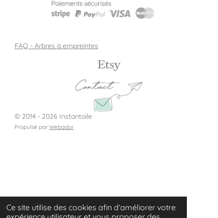
FAQ - Arbres à empreintes
© 2014 - 2026 Instantoile
Propulsé par
Webador
Ce site utilise des cookies afin d’améliorer votre
expérience utilisateur et vous proposer des