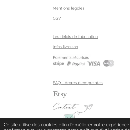
Mentions légales
CGV
Les délais de fabrication
Infos livraison
FAQ - Arbres à empreintes
Ce site utilise des cookies afin d’améliorer votre expérience
© 2014 - 2026 Instantoile