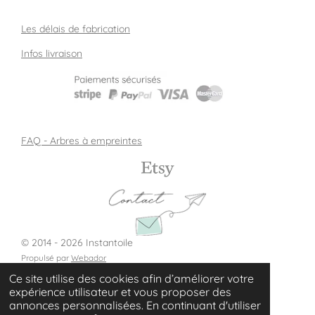
Les délais de fabrication
Infos livraison
FAQ - Arbres à empreintes
© 2014 - 2026 Instantoile
Propulsé par
Webador
Ce site utilise des cookies afin d’améliorer votre
expérience utilisateur et vous proposer des
annonces personnalisées. En continuant d'utiliser