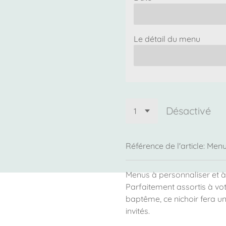
Le détail du menu
Désactivé
Référence de l'article:
Men
Menus à personnaliser et à
Parfaitement assortis à vo
baptême, ce nichoir fera un
invités.