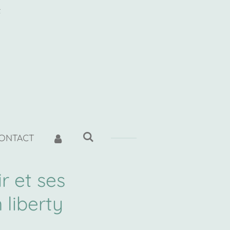
t
ONTACT
r et ses
 liberty