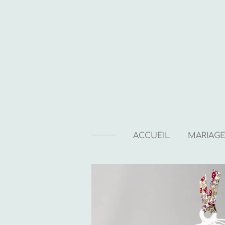
Passer
au
contenu
principal
ACCUEIL
MARIAG