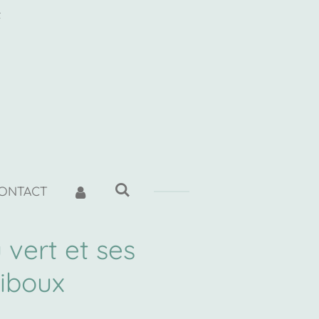
t
ONTACT
 vert et ses
hiboux