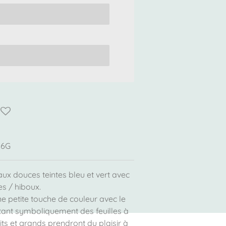
06G
ux douces teintes bleu et vert avec
es / hiboux.
e petite touche de couleur avec le
utant symboliquement des feuilles à
its et grands prendront du plaisir à