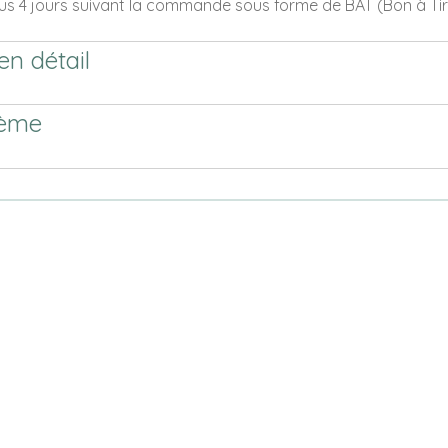
s 4 jours suivant la commande sous forme de BAT (Bon à Tire
en détail
hème